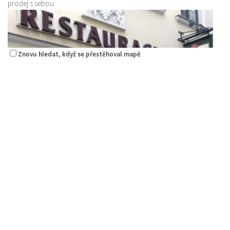
prodej s sebou
Znovu hledat, když se přestěhoval mapě
Pizza Diego
Restaurace
Na Nivách 3176, Česká Lípa, Česko
775667788
775667788
Web s objednávkou či nabídkou
rozvoz
Restaurace Nebe