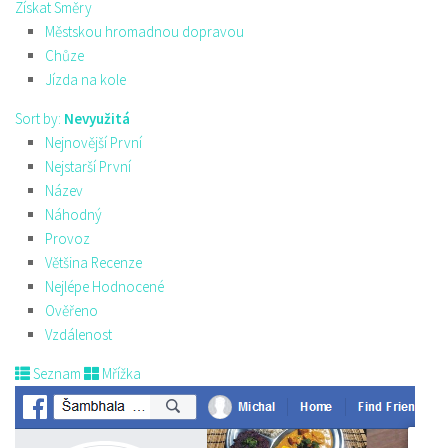
Získat Směry
Městskou hromadnou dopravou
Chůze
Jízda na kole
Sort by:
Nevyužitá
Nejnovější První
Nejstarší První
Název
Náhodný
Provoz
Většina Recenze
Nejlépe Hodnocené
Ověřeno
Vzdálenost
Seznam
Mřížka