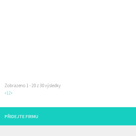
Restaurace
Prokopa Holého 145/5, Česká Lípa, Česko
0.06 km
725323432
725323432
Web s objednávkou či nabídkou
prodej s sebou a rozvoz
Zobrazeno 1 - 20 z 30 výsledky
La pizzeria Genovese
«
1
2
»
Restaurace
Sokolská 261/26, Česká Lípa, Česko
731009385
731009385
PŘIDEJTE FIRMU
Web s objednávkou či nabídkou
prodej s sebou