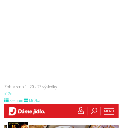
Raw magie
Restaurace
Paní Zdislavy 298/1, Česká Lípa, Česko
778529668
778529668
prodej s sebou
Zobrazeno 1 - 20 z 23 výsledky
«
1
2
»
Seznam
Mřížka