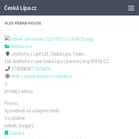
Česká Lípa.cz
Skip to content
ALEX KEBAB HOUSE
Restaurace
Jindřicha z Lipé 118, Česká Lípa, Česko
118 Jindřicha z Lipé
Česká Lípa
Liberecký kraj
470 01
CZ
777850850
777850850
Web s objednávkou či nabídkou
prodej s sebou
Provoz
Vyzvednutí na výdejním místě
Co děláme
kebab, burgery
Záložka