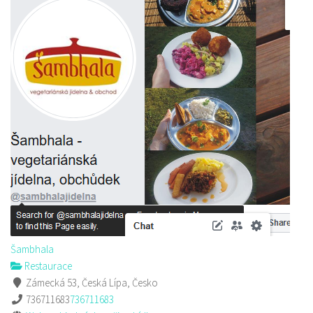
Šambhala
Restaurace
Zámecká 53, Česká Lípa, Česko
736711683
736711683