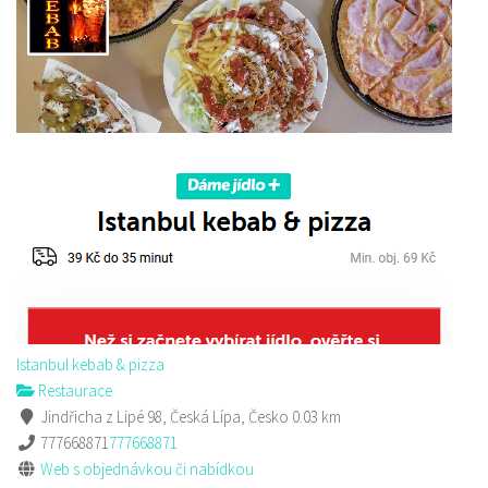
Sushi bar
Restaurace
Sokolská 264 Česká Lípa
606849413
606849413
Web s objednávkou či nabídkou
prodej s sebou
Istanbul kebab & pizza
Restaurace
Jindřicha z Lipé 98, Česká Lípa, Česko
0.03 km
777668871
777668871
Web s objednávkou či nabídkou