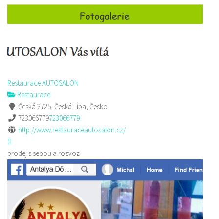
Restaurace AUTOSALON
Restaurace
Česká 2725, Česká Lípa, Česko
723066779
723066779
http://www.restauraceautosalon.cz/
prodej s sebou a rozvoz