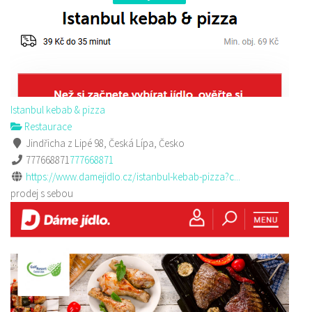
Istanbul kebab & pizza
Restaurace
Jindřicha z Lipé 98, Česká Lípa, Česko
777668871
777668871
https://www.damejidlo.cz/istanbul-kebab-pizza?c...
prodej s sebou