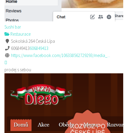
Sushi bar
Restaurace
Sokolská 264 Česká Lípa
606849413
606849413
https://www.facebook.com/106338562729293/media_...
prodej s sebou