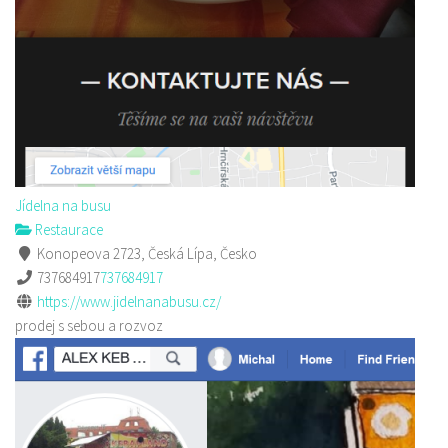
Jídelna na busu
Restaurace
Konopeova 2723, Česká Lípa, Česko
737684917
737684917
https://www.jidelnanabusu.cz/
prodej s sebou a rozvoz