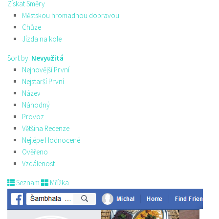
Získat Směry
Městskou hromadnou dopravou
Chůze
Jízda na kole
Sort by:
Nevyužitá
Nejnovější První
Nejstarší První
Název
Náhodný
Provoz
Většina Recenze
Nejlépe Hodnocené
Ověřeno
Vzdálenost
Seznam
Mřížka