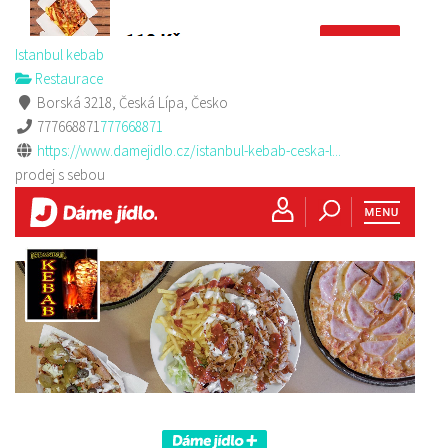
Istanbul kebab
Restaurace
Borská 3218, Česká Lípa, Česko
777668871
777668871
https://www.damejidlo.cz/istanbul-kebab-ceska-l...
prodej s sebou