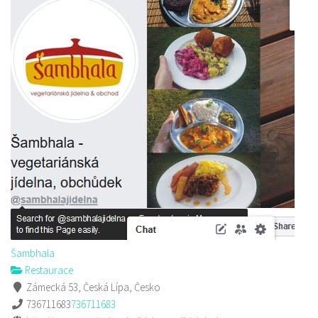
Šambhala
Restaurace
Zámecká 53, Česká Lípa, Česko
736711683
736711683