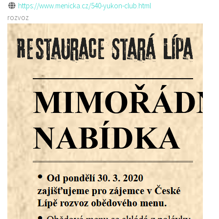
https://www.menicka.cz/540-yukon-club.html
rozvoz