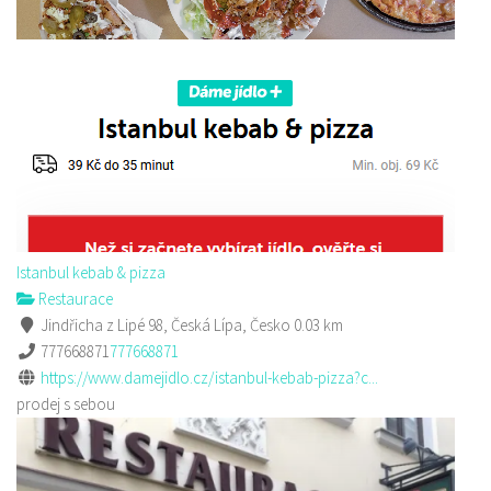
Istanbul kebab & pizza
Restaurace
Jindřicha z Lipé 98, Česká Lípa, Česko
0.03 km
777668871
777668871
https://www.damejidlo.cz/istanbul-kebab-pizza?c...
prodej s sebou