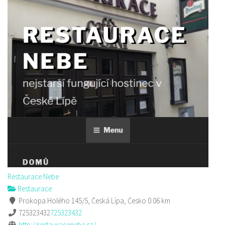
Restaurace Nebe
Restaurace
Prokopa Holého 145/5, Česká Lípa, Česko
0.06 km
725323432
725323432
http://restauracenebe.cz/