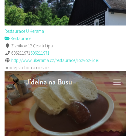
Restaurace U Kerama
Restaurace
Žizníkov 12 Česká Lípa
606211971
606211971
http://www.ukerama.cz/restaurace/rozvoz-jidel
prodej s sebou a rozvoz