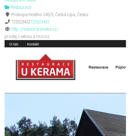
Restaurace
Prokopa Holého 145/5, Česká Lípa, Česko
725323432
725323432
http://restauracenebe.cz/
prodej s sebou a rozvoz