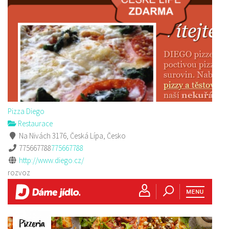
Pizza Diego
Restaurace
Na Nivách 3176, Česká Lípa, Česko
775667788
775667788
http://www.diego.cz/
rozvoz