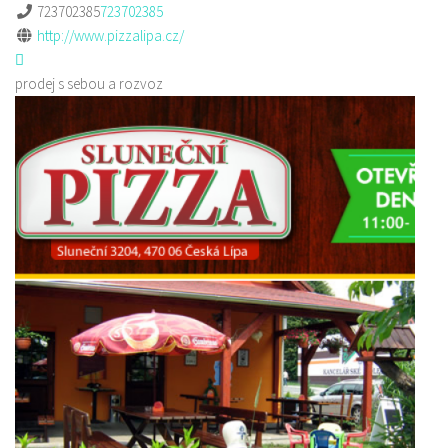
723702385
723702385
http://www.pizzalipa.cz/
prodej s sebou a rozvoz