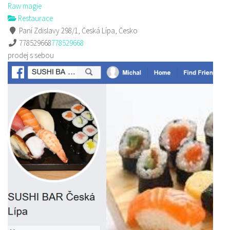
Raw magie
Restaurace
Paní Zdislavy 298/1, Česká Lípa, Česko
778529668
778529668
prodej s sebou