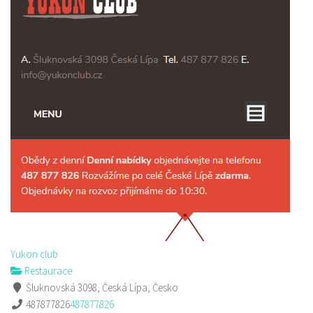
Yukon club
Restaurace
Šluknovská 3098, Česká Lípa, Česko
487877826
487877826