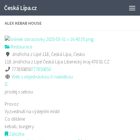
Česká Lípa.cz
Skip to content
ALEX KEBAB HOUSE
Restaurace
Jindřicha z Lipé 118, Česká Lípa, Česko
118 Jindřicha z Lipé
Česká Lípa
Liberecký kraj
470 01
CZ
777850850
777850850
Web s objednávkou či nabídkou
prodej s sebou
Provoz
Vyzvednutí na výdejním místě
Co děláme
kebab, burgery
Záložka