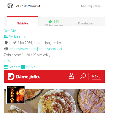
Nem Viet
Restaurace
Hrnčířská 2964, Česká Lípa, Česko
https://www.damejidlo.cz/nem-viet
Zobrazeno 1 - 20 z 23 výsledky
«
1
2
»
Seznam
Mřížka