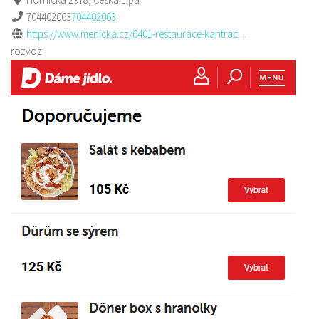
704402063
704402063
https://www.menicka.cz/6401-restaurace-kantrac....
rozvoz