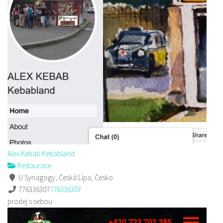
Alex Kebab Kebabland
Restaurace
U Synagogy, Česká Lípa, Česko
776336307
776336307
prodej s sebou