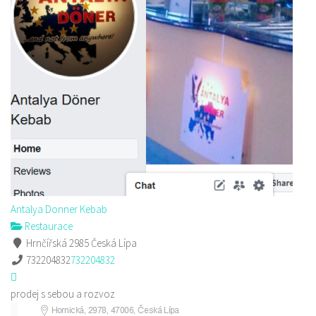
Antalya Donner Kebab
Restaurace
Hrnčířská 2985 Česká Lípa
732204832
732204832
prodej s sebou a rozvoz