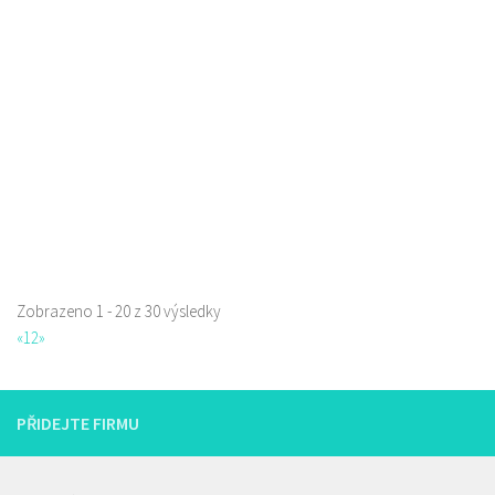
Restaurace
Prokopa Holého 145/5, Česká Lípa, Česko
0.06 km
725323432
725323432
Web s objednávkou či nabídkou
prodej s sebou a rozvoz
Zobrazeno 1 - 20 z 30 výsledky
La pizzeria Genovese
«
1
2
»
Restaurace
Sokolská 261/26, Česká Lípa, Česko
731009385
731009385
PŘIDEJTE FIRMU
Web s objednávkou či nabídkou
prodej s sebou