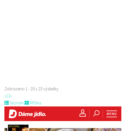
Raw magie
Restaurace
Paní Zdislavy 298/1, Česká Lípa, Česko
778529668
778529668
prodej s sebou
Zobrazeno 1 - 20 z 23 výsledky
«
1
2
»
Seznam
Mřížka