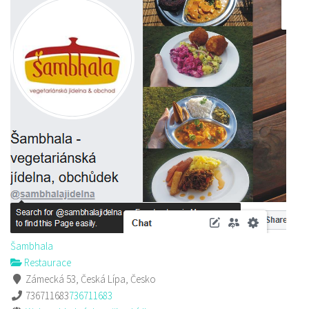
Šambhala
Restaurace
Zámecká 53, Česká Lípa, Česko
736711683
736711683