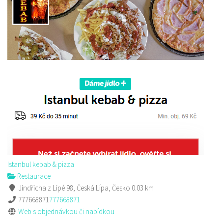
Sushi bar
Restaurace
Sokolská 264 Česká Lípa
606849413
606849413
Web s objednávkou či nabídkou
prodej s sebou
Istanbul kebab & pizza
Restaurace
Jindřicha z Lipé 98, Česká Lípa, Česko
0.03 km
777668871
777668871
Web s objednávkou či nabídkou