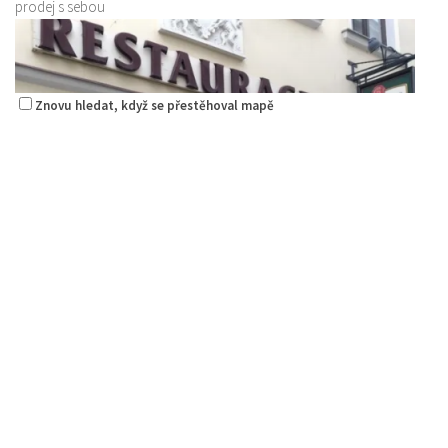
prodej s sebou
Znovu hledat, když se přestěhoval mapě
Pizza Diego
Restaurace
Na Nivách 3176, Česká Lípa, Česko
775667788
775667788
Web s objednávkou či nabídkou
rozvoz
Restaurace Nebe