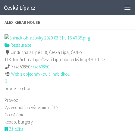
Česká Lípa.cz
Skip to content
ALEX KEBAB HOUSE
Restaurace
Jindřicha z Lipé 118, Česká Lípa, Česko
118 Jindřicha z Lipé
Česká Lípa
Liberecký kraj
470 01
CZ
777850850
777850850
Web s objednávkou či nabídkou
prodej s sebou
Provoz
Vyzvednutí na výdejním místě
Co děláme
kebab, burgery
Záložka