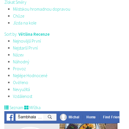
Získat Směry
Městskou hromadnou dopravou
Chůze
Jízda na kole
Sort by:
Většina Recenze
Nejnovější První
Nejstarší První
Název
Náhodný
Provoz
Nejlépe Hodnocené
Ověřeno
Nevyužitá
Vzdálenost
Seznam
Mřížka