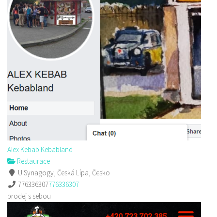
Alex Kebab Kebabland
Restaurace
U Synagogy, Česká Lípa, Česko
776336307
776336307
prodej s sebou