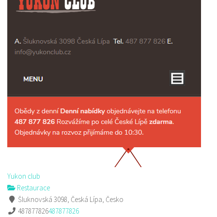
Yukon club
Restaurace
Šluknovská 3098, Česká Lípa, Česko
487877826
487877826