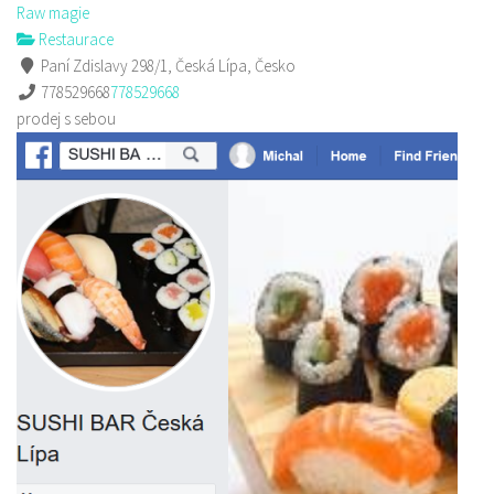
Raw magie
Restaurace
Paní Zdislavy 298/1, Česká Lípa, Česko
778529668
778529668
prodej s sebou