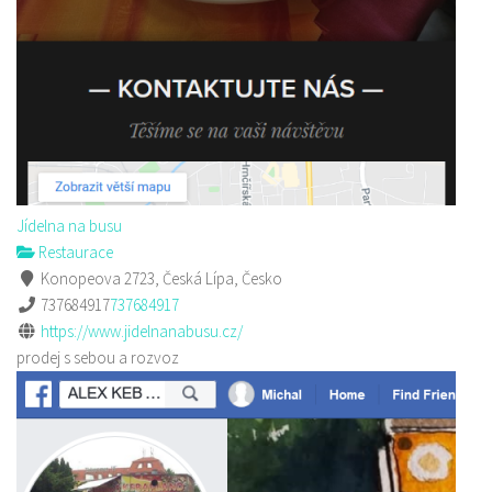
Jídelna na busu
Restaurace
Konopeova 2723, Česká Lípa, Česko
737684917
737684917
https://www.jidelnanabusu.cz/
prodej s sebou a rozvoz