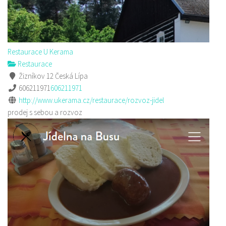
Restaurace U Kerama
Restaurace
Žizníkov 12 Česká Lípa
606211971
606211971
http://www.ukerama.cz/restaurace/rozvoz-jidel
prodej s sebou a rozvoz