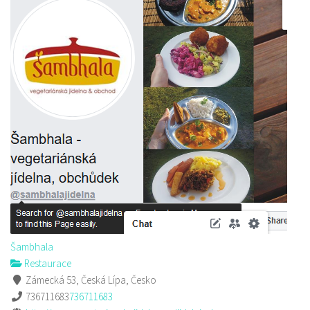
Šambhala
Restaurace
Zámecká 53, Česká Lípa, Česko
736711683
736711683