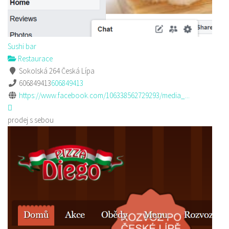
Sushi bar
Restaurace
Sokolská 264 Česká Lípa
606849413
606849413
https://www.facebook.com/106338562729293/media_...
prodej s sebou