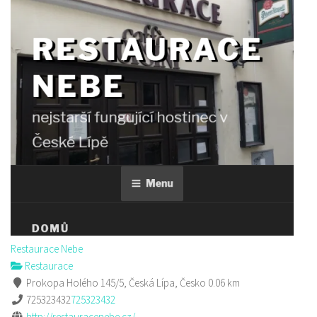
Restaurace Nebe
Restaurace
Prokopa Holého 145/5, Česká Lípa, Česko
0.06 km
725323432
725323432
http://restauracenebe.cz/