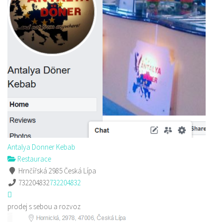
Antalya Donner Kebab
Restaurace
Hrnčířská 2985 Česká Lípa
732204832
732204832
prodej s sebou a rozvoz