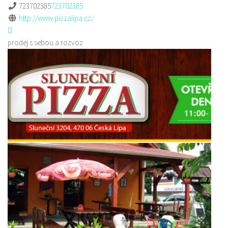
723702385
723702385
http://www.pizzalipa.cz/
prodej s sebou a rozvoz