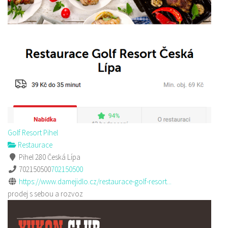
Golf Resort Pihel
Restaurace
Pihel 280 Česká Lípa
702150500
702150500
https://www.damejidlo.cz/restaurace-golf-resort...
prodej s sebou a rozvoz