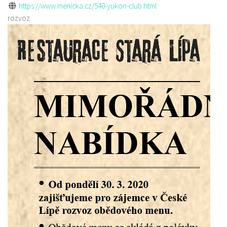
https://www.menicka.cz/540-yukon-club.html
rozvoz