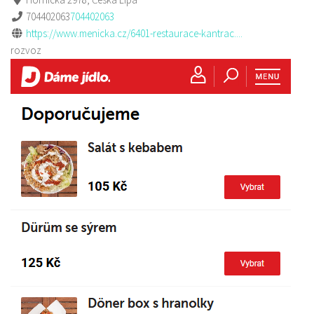
704402063
704402063
https://www.menicka.cz/6401-restaurace-kantrac....
rozvoz