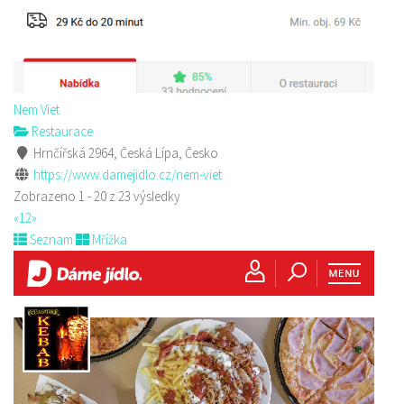
Nem Viet
Restaurace
Hrnčířská 2964, Česká Lípa, Česko
https://www.damejidlo.cz/nem-viet
Zobrazeno 1 - 20 z 23 výsledky
«
1
2
»
Seznam
Mřížka