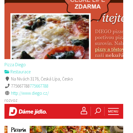
Pizza Diego
Restaurace
Na Nivách 3176, Česká Lípa, Česko
775667788
775667788
http://www.diego.cz/
rozvoz