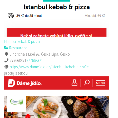
Istanbul kebab & pizza
Restaurace
Jindřicha z Lipé 98, Česká Lípa, Česko
777668871
777668871
https://www.damejidlo.cz/istanbul-kebab-pizza?c...
prodej s sebou