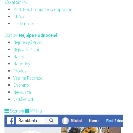
Získat Směry
Městskou hromadnou dopravou
Chůze
Jízda na kole
Sort by:
Nejlépe Hodnocené
Nejnovější První
Nejstarší První
Název
Náhodný
Provoz
Většina Recenze
Ověřeno
Nevyužitá
Vzdálenost
Seznam
Mřížka