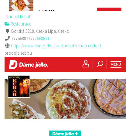
Istanbul kebab
Restaurace
Borská 3218, Česká Lípa, Česko
777668871
777668871
https://www.damejidlo.cz/istanbul-kebab-ceska-l...
prodej s sebou