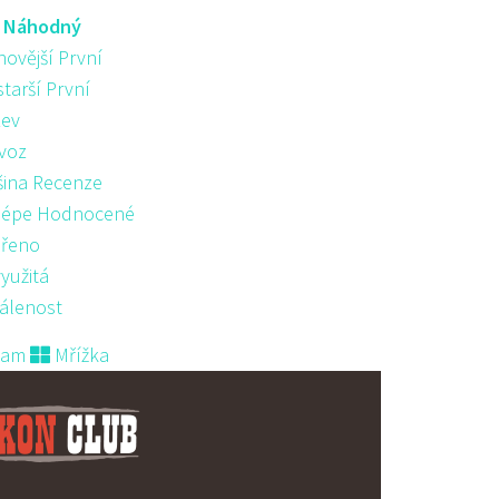
:
Náhodný
novější První
starší První
ev
voz
šina Recenze
lépe Hodnocené
řeno
yužitá
álenost
nam
Mřížka