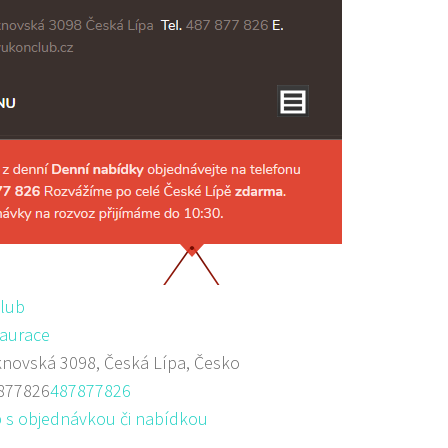
club
aurace
novská 3098, Česká Lípa, Česko
877826
487877826
 s objednávkou či nabídkou