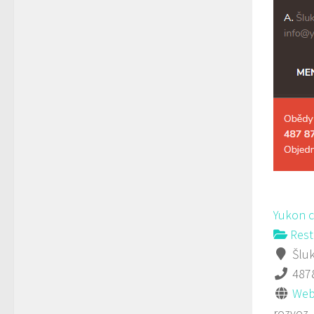
Yukon 
Rest
Šluk
487
Web
rozvoz