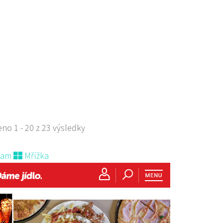
aurace
ická 2978, Česká Lípa
402063
704402063
 s objednávkou či nabídkou
no 1 - 20 z 23 výsledky
nam
Mřížka