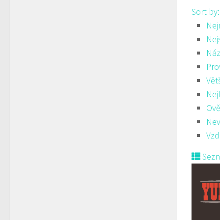
Sort by
Nej
Nej
Náz
Pro
Vět
Nej
Ově
Nev
Vzd
Sez