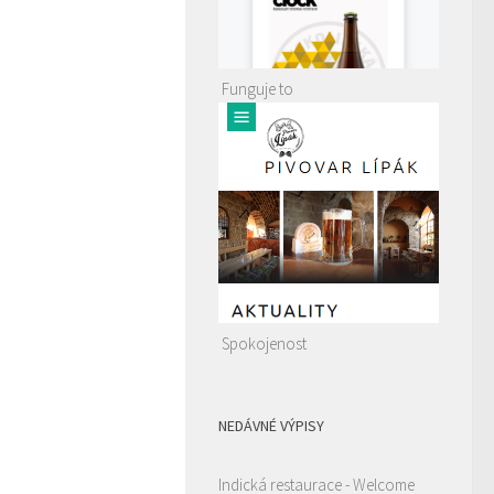
Funguje to
Spokojenost
NEDÁVNÉ VÝPISY
Indická restaurace - Welcome