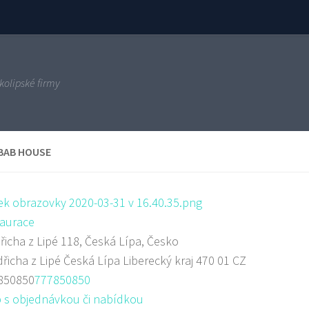
kolipské firmy
BAB HOUSE
aurace
řicha z Lipé 118, Česká Lípa, Česko
dřicha z Lipé
Česká Lípa
Liberecký kraj
470 01
CZ
850850
777850850
 s objednávkou či nabídkou