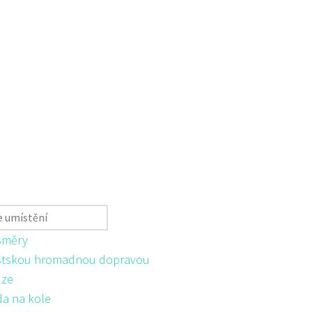
Směry
tskou hromadnou dopravou
ůze
da na kole