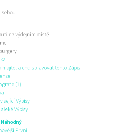
s sebou
utí na výdejním místě
áme
burgery
žka
majitel a chci spravovat tento Zápis
enze
ografie (1)
pa
visející Výpisy
aleké Výpisy
:
Náhodný
novější První