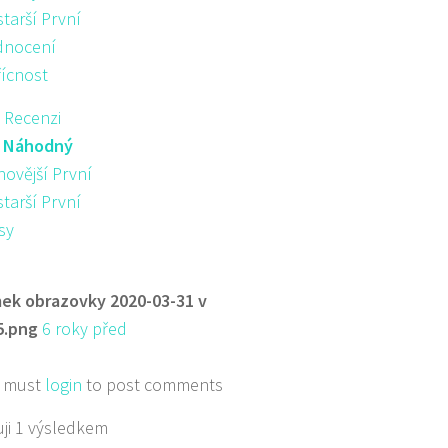
starší První
nocení
řícnost
 Recenzi
:
Náhodný
novější První
starší První
sy
ek obrazovky 2020-03-31 v
5.png
6 roky před
 must
login
to post comments
ji 1 výsledkem