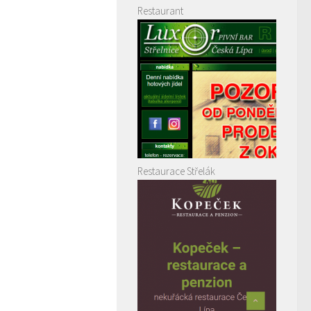
Restaurant
Restaurace Střelák