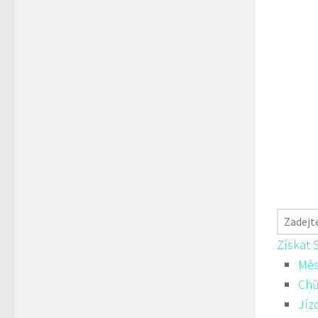
Získat 
Měs
Ch
Jíz