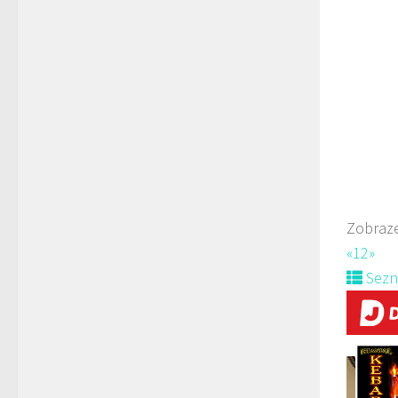
Rest
Horn
704
Web
rozvoz
Zobraze
«
1
2
»
Sez