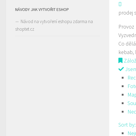
NÁVODY JAK VYTVOŘIT ESHOP
prodej 
Návod na vytvoření eshopu zdarma na
Provoz
shoptet.cz
Vyzvedn
Co děl
kebab, 
Zálo
Jsem 
Rec
Fot
Ma
Sou
Ned
Sort by
Nej