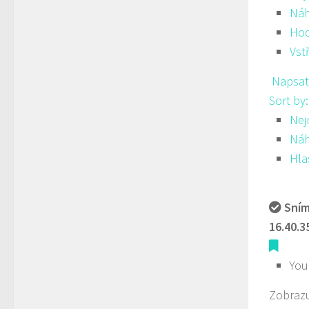
Ná
Hod
Vst
Napsat
Sort by
Nej
Ná
Hla
Sním
16.40.3
You
Zobrazu