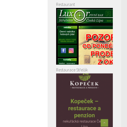
Restaurant
Restaurace Střelák