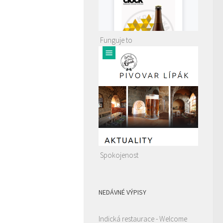
Funguje to
Spokojenost
NEDÁVNÉ VÝPISY
Indická restaurace - Welcome