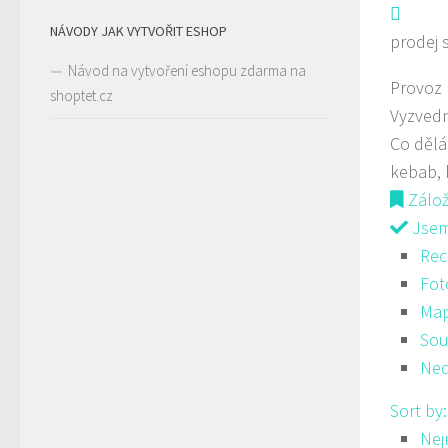
NÁVODY JAK VYTVOŘIT ESHOP
prodej 
Návod na vytvoření eshopu zdarma na
Provoz
shoptet.cz
Vyzvedn
Co děl
kebab, 
Zálo
Jsem 
Rec
Fot
Ma
Sou
Ned
Sort by
Nej