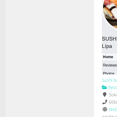
Sushi b
Rest
Soko
606
Web
prodej 