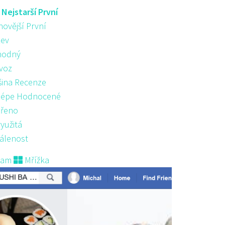
:
Nejstarší První
novější První
ev
hodný
voz
šina Recenze
lépe Hodnocené
řeno
yužitá
álenost
nam
Mřížka