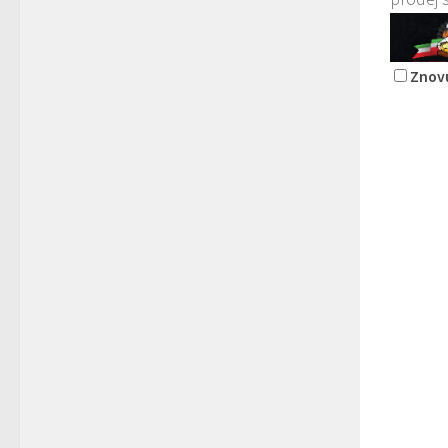
Znovu
Pizza L