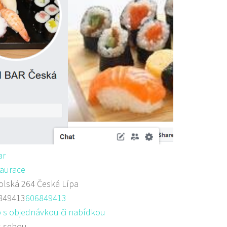
ar
aurace
lská 264 Česká Lípa
849413
606849413
 s objednávkou či nabídkou
s sebou