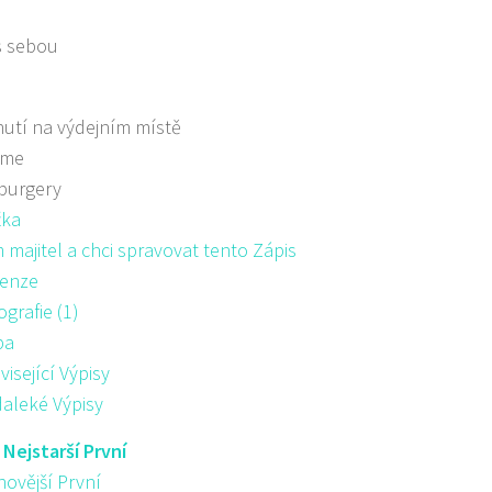
s sebou
utí na výdejním místě
áme
burgery
žka
majitel a chci spravovat tento Zápis
enze
ografie (1)
pa
visející Výpisy
aleké Výpisy
:
Nejstarší První
novější První