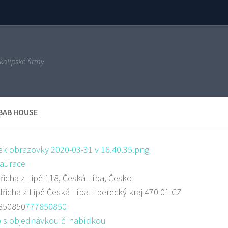
kolipské firmy
BAB HOUSE
aurace
řicha z Lipé 118, Česká Lípa, Česko
dřicha z Lipé
Česká Lípa
Liberecký kraj
470 01
CZ
850850
777850850
 s objednávkou či nabídkou