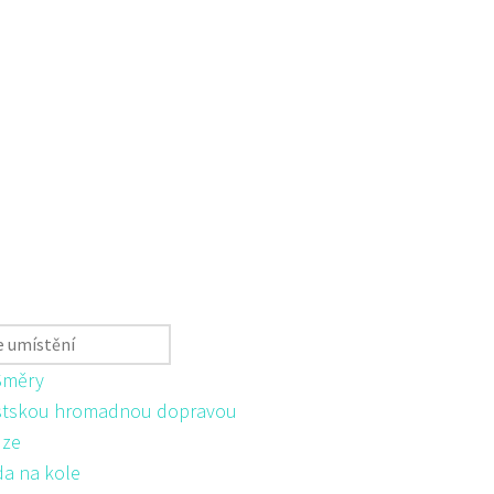
Směry
tskou hromadnou dopravou
ůze
da na kole