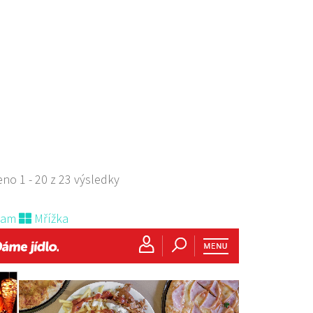
aurace
ova 1788, Česká Lípa, Česko
702385
723702385
 s objednávkou či nabídkou
s sebou a rozvoz
no 1 - 20 z 23 výsledky
nam
Mřížka