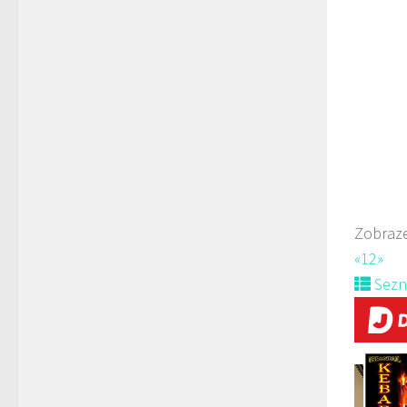
Rest
Mách
723
Web
prodej 
Zobraze
«
1
2
»
Sez