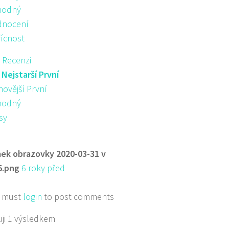
hodný
nocení
řícnost
 Recenzi
:
Nejstarší První
novější První
hodný
sy
ek obrazovky 2020-03-31 v
5.png
6 roky před
 must
login
to post comments
ji 1 výsledkem