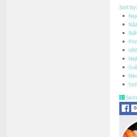
Sort by
Nej
Náz
Ná
Pro
Vět
Nej
Ově
Nev
Vzd
Sez