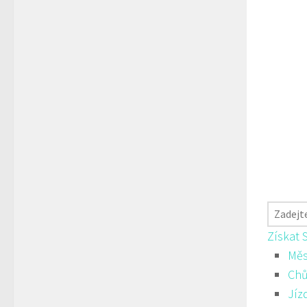
Získat 
Měs
Ch
Jíz