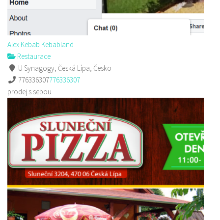
Alex Kebab Kebabland
Restaurace
U Synagogy, Česká Lípa, Česko
776336307
776336307
prodej s sebou