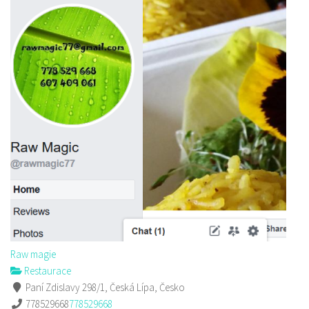
Raw magie
Restaurace
Paní Zdislavy 298/1, Česká Lípa, Česko
778529668
778529668