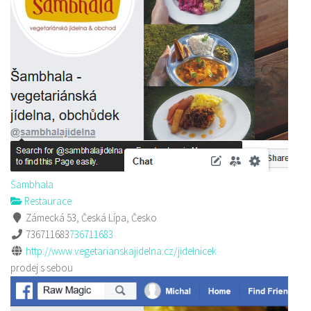
Šambhala
Restaurace
Zámecká 53, Česká Lípa, Česko
736711683
736711683
http://www.vegetarianskajidelna.cz/jidelnicek
prodej s sebou