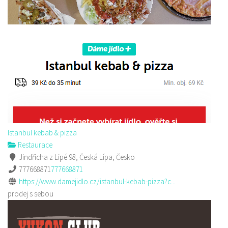
Istanbul kebab & pizza
Restaurace
Jindřicha z Lipé 98, Česká Lípa, Česko
777668871
777668871
https://www.damejidlo.cz/istanbul-kebab-pizza?c...
prodej s sebou