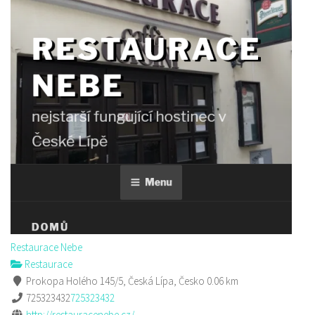
Restaurace Nebe
Restaurace
Prokopa Holého 145/5, Česká Lípa, Česko
0.06 km
725323432
725323432
http://restauracenebe.cz/