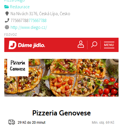
Restaurace
Na Nivách 3176, Česká Lípa, Česko
775667788
775667788
http://www.diego.cz/
rozvoz