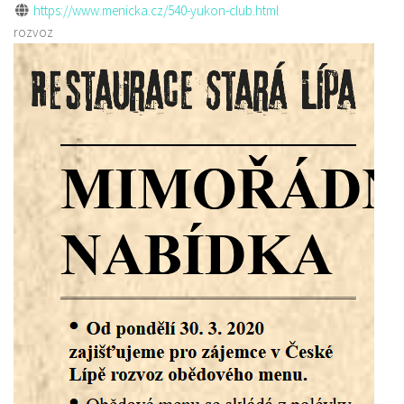
https://www.menicka.cz/540-yukon-club.html
rozvoz