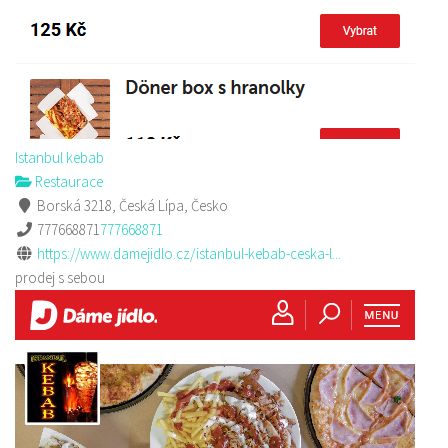
Istanbul kebab
Restaurace
Borská 3218, Česká Lípa, Česko
777668871
777668871
https://www.damejidlo.cz/istanbul-kebab-ceska-l...
prodej s sebou