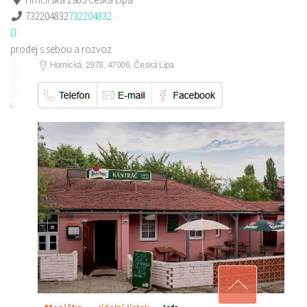
732204832
732204832
prodej s sebou a rozvoz