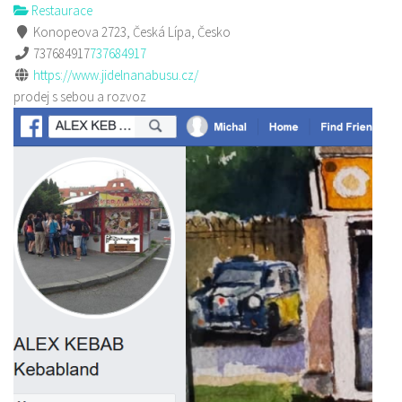
Restaurace
Konopeova 2723, Česká Lípa, Česko
737684917
737684917
https://www.jidelnanabusu.cz/
prodej s sebou a rozvoz