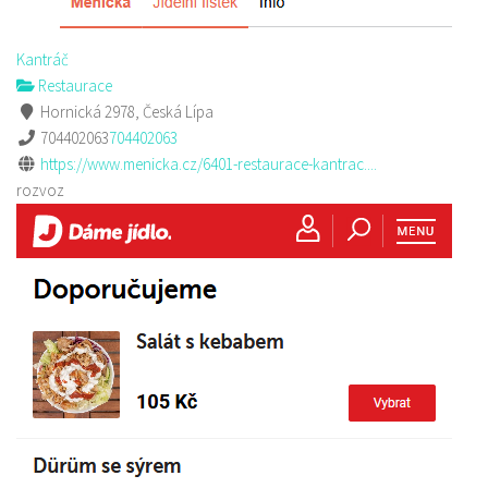
Kantráč
Restaurace
Hornická 2978, Česká Lípa
704402063
704402063
https://www.menicka.cz/6401-restaurace-kantrac....
rozvoz