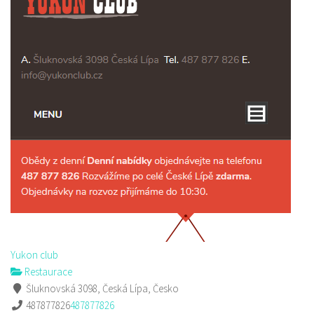
Yukon club
Restaurace
Šluknovská 3098, Česká Lípa, Česko
487877826
487877826