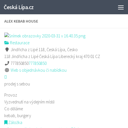
Česká Lípa.cz
Skip to content
ALEX KEBAB HOUSE
Restaurace
Jindřicha z Lipé 118, Česká Lípa, Česko
118 Jindřicha z Lipé
Česká Lípa
Liberecký kraj
470 01
CZ
777850850
777850850
Web s objednávkou či nabídkou
prodej s sebou
Provoz
Vyzvednutí na výdejním místě
Co děláme
kebab, burgery
Záložka