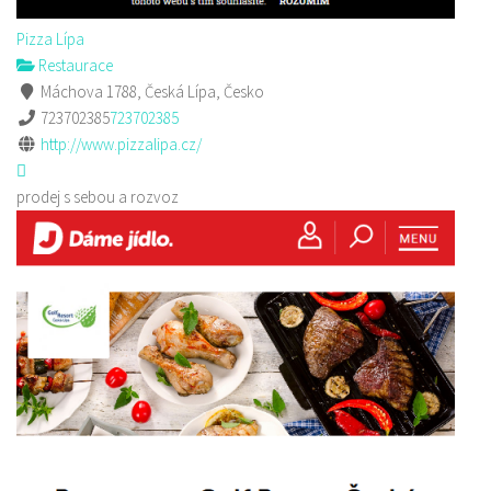
Pizza Lípa
Restaurace
Máchova 1788, Česká Lípa, Česko
723702385
723702385
http://www.pizzalipa.cz/
prodej s sebou a rozvoz