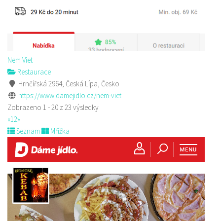
Nem Viet
Restaurace
Hrnčířská 2964, Česká Lípa, Česko
https://www.damejidlo.cz/nem-viet
Zobrazeno 1 - 20 z 23 výsledky
«
1
2
»
Seznam
Mřížka