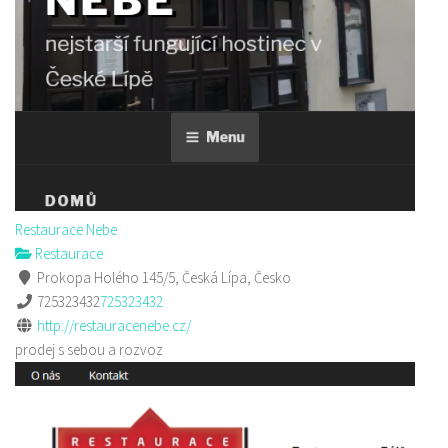
Restaurace Nebe
Restaurace
Prokopa Holého 145/5, Česká Lípa, Česko
725323432
725323432
http://restauracenebe.cz/
prodej s sebou a rozvoz