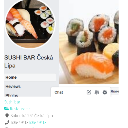
Sushi bar
Restaurace
Sokolská 264 Česká Lípa
606849413
606849413