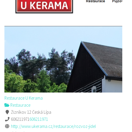
Restaurace U Kerama
Restaurace
Žizníkov 12 Česká Lípa
606211971
606211971
http://www.ukerama.cz/restaurace/rozvoz-jidel