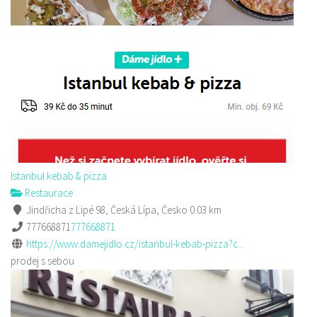
Istanbul kebab & pizza
Restaurace
Jindřicha z Lipé 98, Česká Lípa, Česko
0.03 km
777668871
777668871
https://www.damejidlo.cz/istanbul-kebab-pizza?c...
prodej s sebou