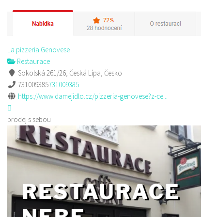
La pizzeria Genovese
Restaurace
Sokolská 261/26, Česká Lípa, Česko
731009385
731009385
https://www.damejidlo.cz/pizzeria-genovese?z-ce...
prodej s sebou