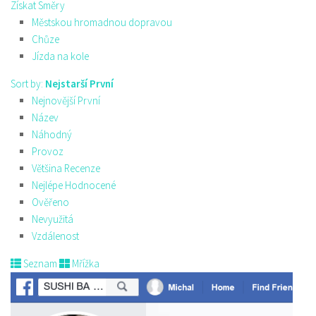
Získat Směry
Městskou hromadnou dopravou
Chůze
Jízda na kole
Sort by:
Nejstarší První
Nejnovější První
Název
Náhodný
Provoz
Většina Recenze
Nejlépe Hodnocené
Ověřeno
Nevyužitá
Vzdálenost
Seznam
Mřížka