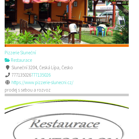
Pizzerie Sluneční
Restaurace
Sluneční 3204, Česká Lípa, Česko
777135026
777135026
https://www.pizzerie-slunecni.cz/
prodej s sebou a rozvoz