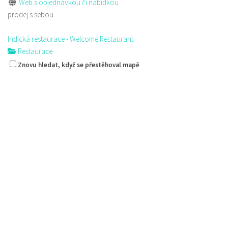
Web s objednávkou či nabídkou
prodej s sebou
Indická restaurace - Welcome Restaurant
Restaurace
náměstí Tomáše Garrigue Masaryka 197/30, Česká Lípa, Česko
Znovu hledat, když se přestěhoval mapě
774700414
774700414
Web s objednávkou či nabídkou
Nově otevřená indická restauce v centru České Lípy