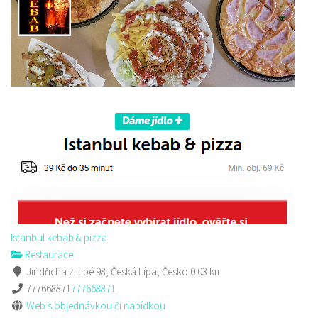
Kantráč
Restaurace
Hornická 2978, Česká Lípa
Istanbul kebab & pizza
704402063
704402063
Restaurace
Web s objednávkou či nabídkou
Jindřicha z Lipé 98, Česká Lípa, Česko
0.03 km
rozvoz
777668871
777668871
Web s objednávkou či nabídkou