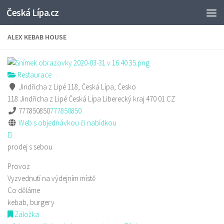
Česká Lípa.cz
Skip to content
ALEX KEBAB HOUSE
Restaurace
Jindřicha z Lipé 118, Česká Lípa, Česko
118 Jindřicha z Lipé
Česká Lípa
Liberecký kraj
470 01
CZ
777850850
777850850
Web s objednávkou či nabídkou
prodej s sebou
Provoz
Vyzvednutí na výdejním místě
Co děláme
kebab, burgery
Záložka