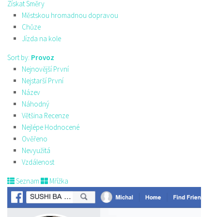
Získat Směry
Městskou hromadnou dopravou
Chůze
Jízda na kole
Sort by:
Provoz
Nejnovější První
Nejstarší První
Název
Náhodný
Většina Recenze
Nejlépe Hodnocené
Ověřeno
Nevyužitá
Vzdálenost
Seznam
Mřížka