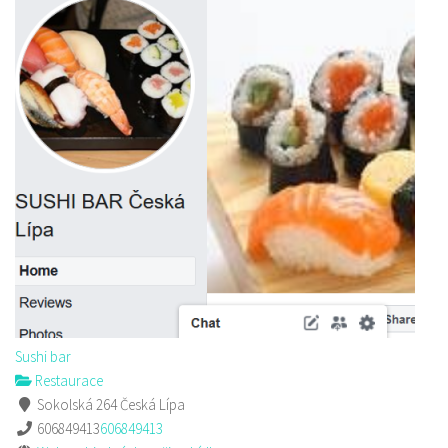
Sushi bar
Restaurace
Sokolská 264 Česká Lípa
606849413
606849413