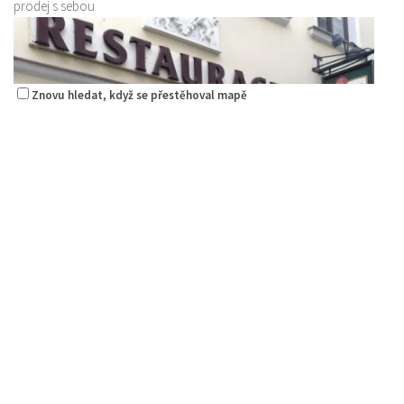
prodej s sebou
Znovu hledat, když se přestěhoval mapě
Yukon club
Restaurace
Šluknovská 3098, Česká Lípa, Česko
Restaurace Nebe