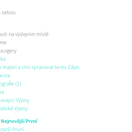
s sebou
utí na výdejním místě
áme
burgery
žka
majitel a chci spravovat tento Zápis
enze
ografie (1)
pa
visející Výpisy
aleké Výpisy
:
Nejnovější První
starší První