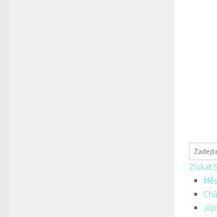
Získat 
Měs
Ch
Jíz