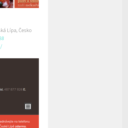
ká Lípa, Česko
88
/