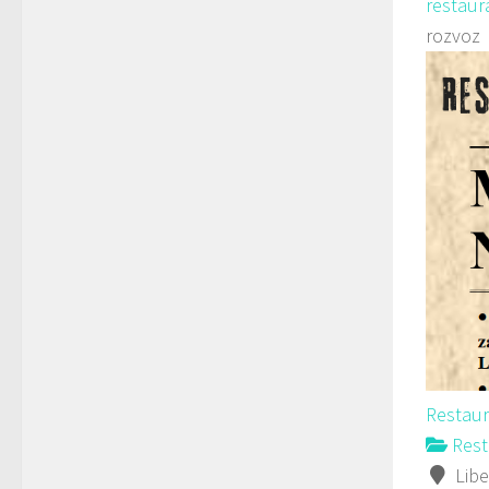
restaura
rozvoz
Restaur
Rest
Libe