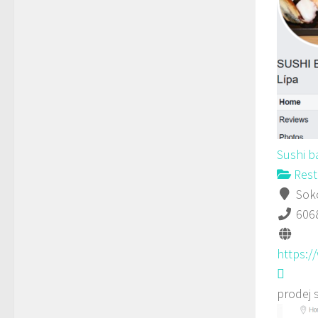
Sushi b
Rest
Soko
606
https:
prodej 