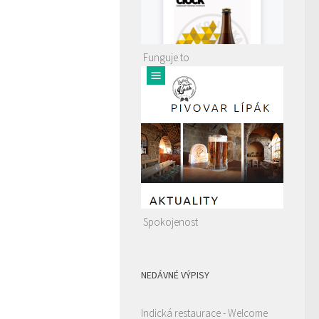
Funguje to
Spokojenost
NEDÁVNÉ VÝPISY
Indická restaurace - Welcome