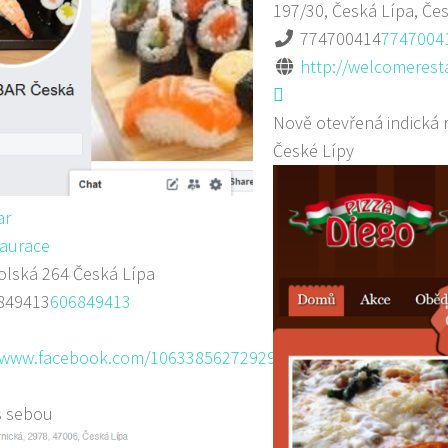
197/30, Česká Lípa, Če
774700414
7747004
http://welcomerest
Nově otevřená indická 
České Lípy
ar
aurace
lská 264 Česká Lípa
849413
606849413
//www.facebook.com/106338562729293/media_...
s sebou