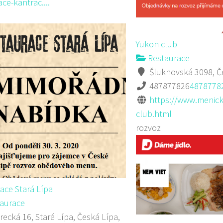
ce-kantrac....
Yukon club
Restaurace
Šluknovská 3098, Č
487877826
4878778
https://www.menick
club.html
rozvoz
ace Stará Lípa
aurace
recká 16, Stará Lípa, Česká Lípa,