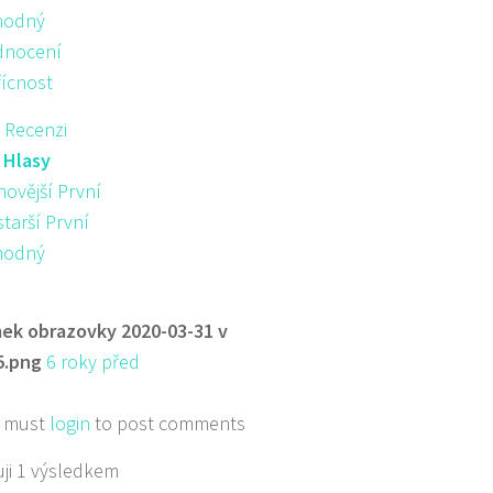
hodný
nocení
řícnost
 Recenzi
:
Hlasy
novější První
starší První
hodný
ek obrazovky 2020-03-31 v
5.png
6 roky před
 must
login
to post comments
ji 1 výsledkem