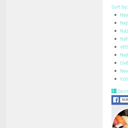
Sort by
Nej
Nej
Náz
Ná
Vět
Nej
Ově
Nev
Vzd
Sez