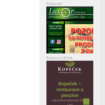
Restaurant
Restaurace Střelák