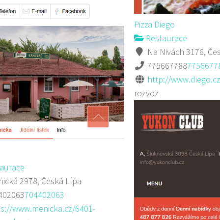
Pizza Diego
Restaurace
Na Nivách 3176, Čes
775667788
7756677
http://www.diego.cz
rozvoz
aurace
ická 2978, Česká Lípa
402063
704402063
ps://www.menicka.cz/6401-