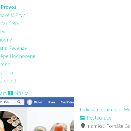
:
Provoz
novější První
starší První
ev
hodný
šina Recenze
lépe Hodnocené
řeno
yužitá
álenost
nam
Mřížka
Indická restaurace - W
Restaurace
náměstí Tomáše Gar