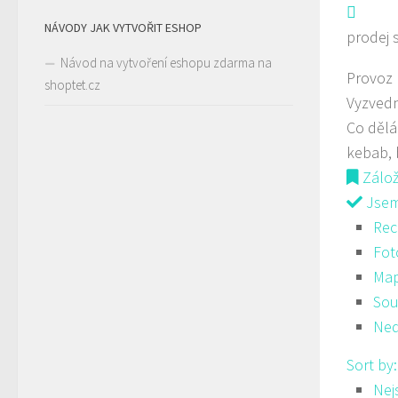
NÁVODY JAK VYTVOŘIT ESHOP
prodej 
Návod na vytvoření eshopu zdarma na
Provoz
shoptet.cz
Vyzvedn
Co děl
kebab, 
Zálo
Jsem 
Rec
Fot
Ma
Sou
Ned
Sort by
Nej