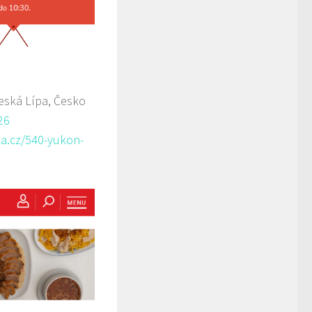
eská Lípa, Česko
26
a.cz/540-yukon-