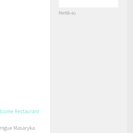
Mertlík.eu
elcome Restaurant
rigue Masaryka