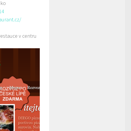
sko
14
aurant.cz/
restauce v centru