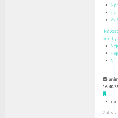
Ná
Hod
Vst
Napsat
Sort by
Nej
Nej
Ná
Sním
16.40.3
You
Zobrazu