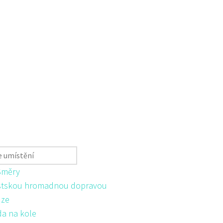
Směry
tskou hromadnou dopravou
ůze
da na kole