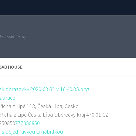
kolipské firmy
BAB HOUSE
aurace
řicha z Lipé 118, Česká Lípa, Česko
dřicha z Lipé
Česká Lípa
Liberecký kraj
470 01
CZ
850850
777850850
 s objednávkou či nabídkou