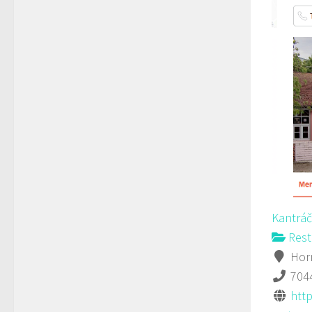
Kantráč
Rest
Horn
704
htt