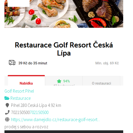
Golf Resort Pihel
Restaurace
Pihel 280 Česká Lípa
4.92 km
702150500
702150500
https://www.damejidlo.cz/restaurace-golf-resort...
prodej s sebou a rozvoz