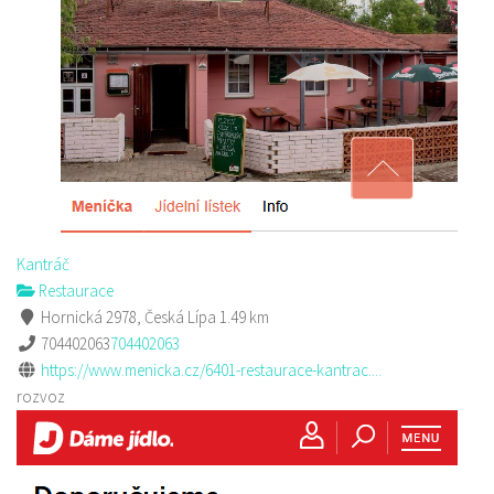
Kantráč
Restaurace
Hornická 2978, Česká Lípa
1.49 km
704402063
704402063
https://www.menicka.cz/6401-restaurace-kantrac....
rozvoz