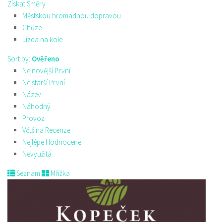
Získat Směry
Městskou hromadnou dopravou
Chůze
Jízda na kole
Sort by:
Ověřeno
Nejnovější První
Nejstarší První
Název
Náhodný
Provoz
Většina Recenze
Nejlépe Hodnocené
Nevyužitá
Seznam
Mřížka