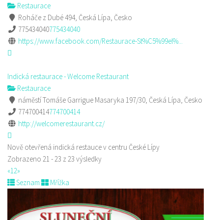
Restaurace
Roháče z Dubé 494, Česká Lípa, Česko
775434040
775434040
https://www.facebook.com/Restaurace-St%C5%99el%...
Indická restaurace - Welcome Restaurant
Restaurace
náměstí Tomáše Garrigue Masaryka 197/30, Česká Lípa, Česko
774700414
774700414
http://welcomerestaurant.cz/
Nově otevřená indická restauce v centru České Lípy
Zobrazeno 21 - 23 z 23 výsledky
«
1
2
»
Seznam
Mřížka