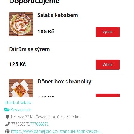
Istanbul kebab
Restaurace
Borská 3218, Česká Lípa, Česko
1.7 km
777668871
777668871
https://www.damejidlo.cz/istanbul-kebab-ceska-l...