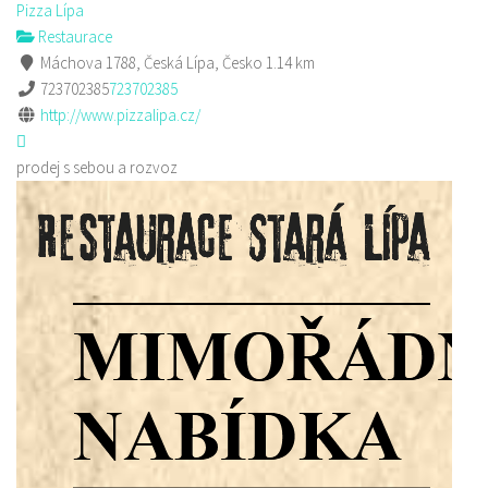
Pizza Lípa
Restaurace
Máchova 1788, Česká Lípa, Česko
1.14 km
723702385
723702385
http://www.pizzalipa.cz/
prodej s sebou a rozvoz