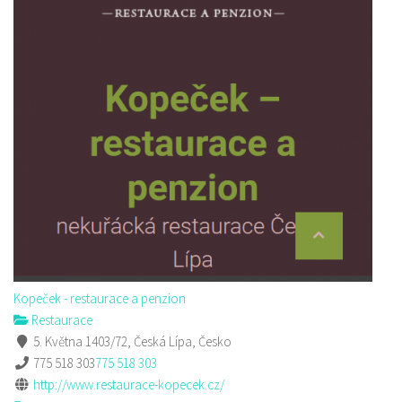
Kopeček - restaurace a penzion
Restaurace
5. Května 1403/72, Česká Lípa, Česko
775 518 303
775 518 303
http://www.restaurace-kopecek.cz/