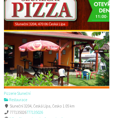
Pizzerie Sluneční
Restaurace
Sluneční 3204, Česká Lípa, Česko
1.05 km
777135026
777135026