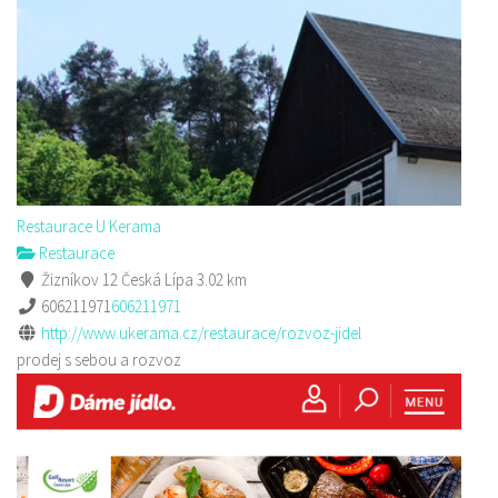
Restaurace U Kerama
Restaurace
Žizníkov 12 Česká Lípa
3.02 km
606211971
606211971
http://www.ukerama.cz/restaurace/rozvoz-jidel
prodej s sebou a rozvoz