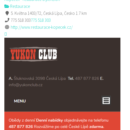
Restaurace
5. Května 1403/72, Česká Lípa, Česko
1.7 km
775 518 303
775 518 303
http://www.restaurace-kopecek.cz/