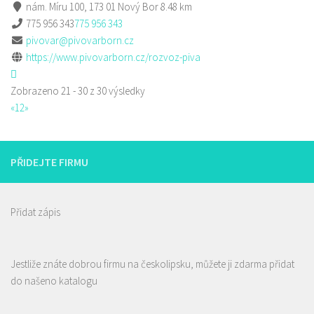
nám. Míru 100, 173 01 Nový Bor
8.48 km
775 956 343
775 956 343
pivovar@pivovarborn.cz
https://www.pivovarborn.cz/rozvoz-piva
Zobrazeno 21 - 30 z 30 výsledky
«
1
2
»
PŘIDEJTE FIRMU
Přidat zápis
Jestliže znáte dobrou firmu na českolipsku, můžete ji zdarma přidat
do našeno katalogu