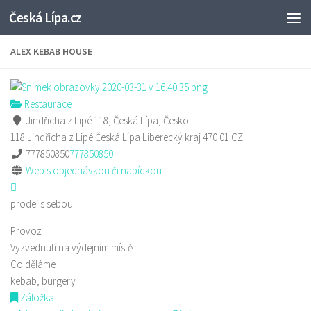
Česká Lípa.cz
Skip to content
ALEX KEBAB HOUSE
Restaurace
Jindřicha z Lipé 118, Česká Lípa, Česko
118 Jindřicha z Lipé
Česká Lípa
Liberecký kraj
470 01
CZ
777850850
777850850
Web s objednávkou či nabídkou
prodej s sebou
Provoz
Vyzvednutí na výdejním místě
Co děláme
kebab, burgery
Záložka