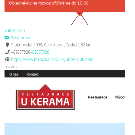
Yukon club
Restaurace
Šluknovská 3098, Česká Lípa, Česko
1.82 km
487877826
487877826
https://www.menicka.cz/540-yukon-club.html
rozvoz